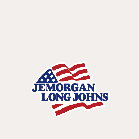
の取り扱いに関して従業員に対する教育を徹底し、個人情報保護
に対する意識進歩を図ります。
5. クッキー（Cookie）の使用につい
て
当社のウェブサイトでは、お客様により良いサービスを提供する
ために、クッキーを使用することがあります。クッキーは、お客
様のコンピュータに一時的にデータを保存し、ウェブサイトの利
用状況を分析するために使用することがありますお客様は、ブラ
ウザの設定でクッキーの受け入れを拒否することがございます
が、その場合、一部のサービスがご利用いただけない場合がござ
います。