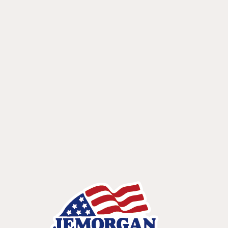
LIONKING JAPAN Co.,Ltd.
東京都渋谷区神宮前3-22-1
神宮前スクエア302号
tel. 03-3470-5421
mail：info@lionking-japan.com