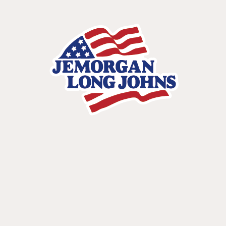
RAKUTEN SHOP
CONTACT
楽天市場 ECサイト
BASE SHOP
BASE ECサイト
SHOPIFY SHOP
JEMORGANモール